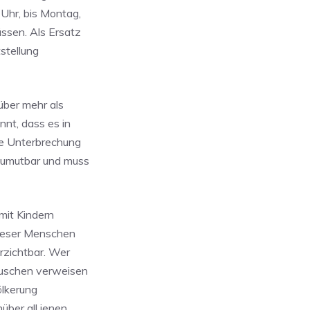
 Uhr, bis Montag,
sen. Als Ersatz
stellung
über mehr als
nnt, dass es in
te Unterbrechung
zumutbar und muss
mit Kindern
dieser Menschen
rzichtbar. Wer
 Duschen verweisen
ölkerung
ber all jenen,