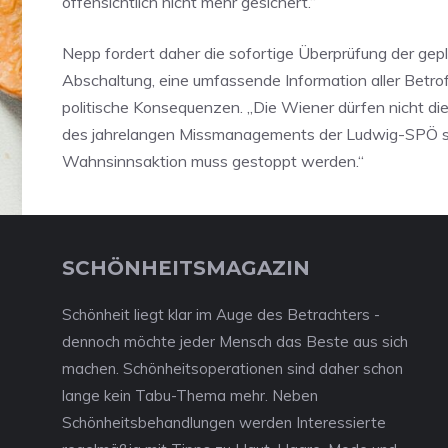
offensichtlich nicht mehr gesichert.“
Nepp fordert daher die sofortige Überprüfung der gep
Abschaltung, eine umfassende Information aller Betr
politische Konsequenzen. „Die Wiener dürfen nicht di
des jahrelangen Missmanagements der Ludwig-SPÖ s
Wahnsinnsaktion muss gestoppt werden.“
SCHÖNHEITSMAGAZIN
Schönheit liegt klar im Auge des Betrachters -
dennoch möchte jeder Mensch das Beste aus sich
machen. Schönheitsoperationen sind daher schon
lange kein Tabu-Thema mehr. Neben
Schönheitsbehandlungen werden Interessierte