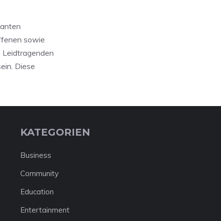
lanten
offenen sowie
e Leidtragenden
ein. Diese
KATEGORIEN
Business
Community
Education
Entertainment