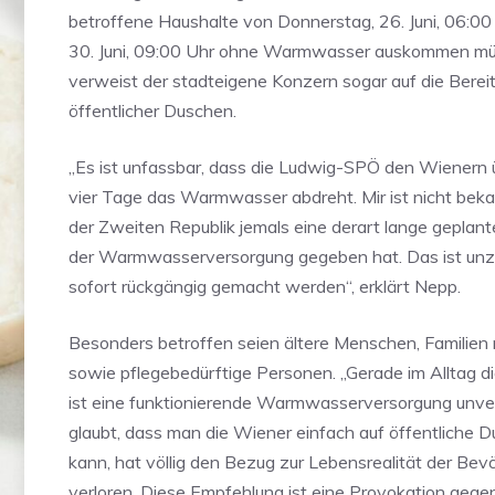
betroffene Haushalte von Donnerstag, 26. Juni, 06:00
30. Juni, 09:00 Uhr ohne Warmwasser auskommen müs
verweist der stadteigene Konzern sogar auf die Bereit
öffentlicher Duschen.
„Es ist unfassbar, dass die Ludwig-SPÖ den Wienern 
vier Tage das Warmwasser abdreht. Mir ist nicht beka
der Zweiten Republik jemals eine derart lange geplan
der Warmwasserversorgung gegeben hat. Das ist un
sofort rückgängig gemacht werden“, erklärt Nepp.
Besonders betroffen seien ältere Menschen, Familien 
sowie pflegebedürftige Personen. „Gerade im Alltag 
ist eine funktionierende Warmwasserversorgung unve
glaubt, dass man die Wiener einfach auf öffentliche
kann, hat völlig den Bezug zur Lebensrealität der Bev
verloren. Diese Empfehlung ist eine Provokation gegenü