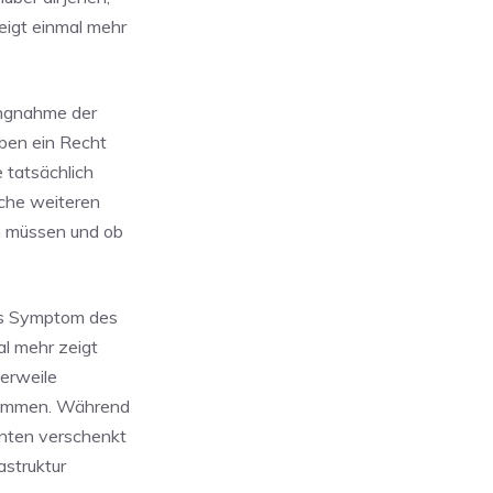
eigt einmal mehr
ungnahme der
aben ein Recht
 tatsächlich
lche weiteren
n müssen und ob
es Symptom des
al mehr zeigt
lerweile
rkommen. Während
anten verschenkt
astruktur