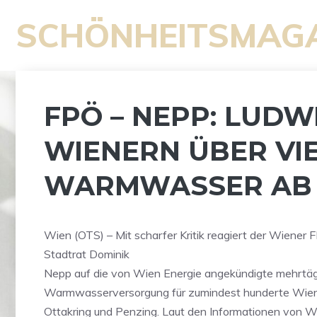
Zum
SCHÖNHEITSMAG
Inhalt
springen
FPÖ – NEPP: LUDW
WIENERN ÜBER VI
WARMWASSER AB
Wien (OTS) – Mit scharfer Kritik reagiert der Wiene
Stadtrat Dominik
Nepp auf die von Wien Energie angekündigte mehrtäg
Warmwasserversorgung für zumindest hunderte Wien
Ottakring und Penzing. Laut den Informationen von Wi