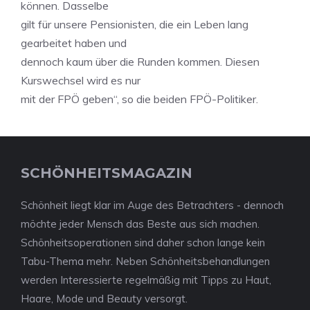
können. Dasselbe
gilt für unsere Pensionisten, die ein Leben lang
gearbeitet haben und
dennoch kaum über die Runden kommen. Diesen
Kurswechsel wird es nur
mit der FPÖ geben“, so die beiden FPÖ-Politiker.
SCHÖNHEITSMAGAZIN
Schönheit liegt klar im Auge des Betrachters - dennoch
möchte jeder Mensch das Beste aus sich machen.
Schönheitsoperationen sind daher schon lange kein
Tabu-Thema mehr. Neben Schönheitsbehandlungen
werden Interessierte regelmäßig mit Tipps zu Haut,
Haare, Mode und Beauty versorgt.