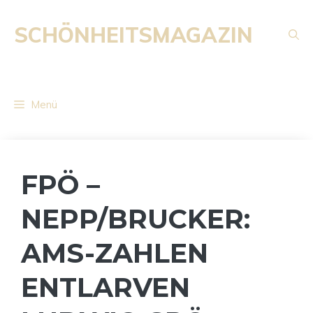
Zum
Inhalt
SCHÖNHEITSMAGAZIN
springen
Menü
FPÖ –
NEPP/BRUCKER:
AMS-ZAHLEN
ENTLARVEN