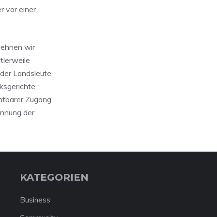
 vor einer
lehnen wir
tlerweile
 der Landsleute
rksgerichte
chtbarer Zugang
ünnung der
KATEGORIEN
Business