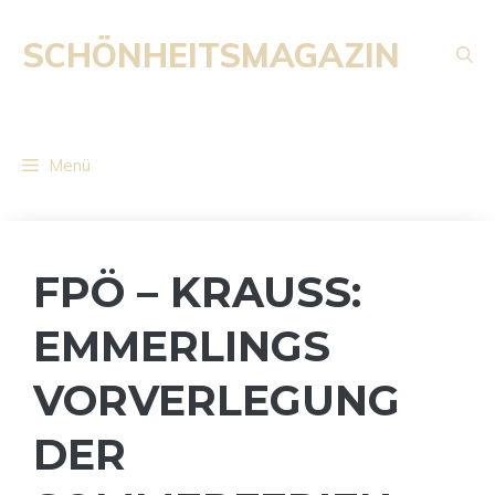
Zum
Inhalt
SCHÖNHEITSMAGAZIN
springen
Menü
FPÖ – KRAUSS:
EMMERLINGS
VORVERLEGUNG
DER