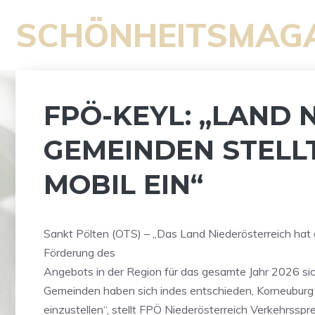
Zum
SCHÖNHEITSMAG
Inhalt
springen
FPÖ-KEYL: „LAND 
GEMEINDEN STEL
MOBIL EIN“
Sankt Pölten (OTS) – „Das Land Niederösterreich hat g
Förderung des
Angebots in der Region für das gesamte Jahr 2026 sich
Gemeinden haben sich indes entschieden, Korneuburg m
einzustellen“, stellt FPÖ Niederösterreich Verkehrssp