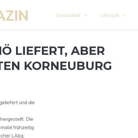
AZIN
Gesundheit
Lifestyle
NÖ LIEFERT, ABER
LTEN KORNEUBURG
eliefert und die
ergestellt. Die
obil frühzeitig
recher LAbg.