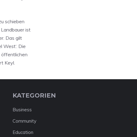
zu schieben
 Landbauer ist
r. Das gilt
l West‘. Die
 öffentlichen
t Keyl.
KATEGORIEN
Business
Community
Education