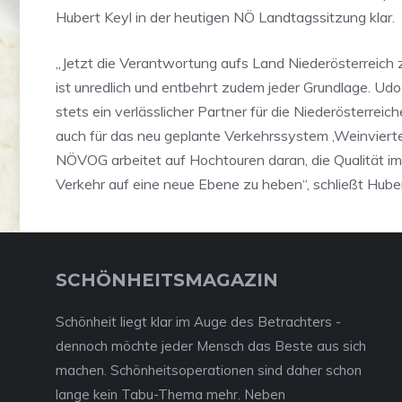
Hubert Keyl in der heutigen NÖ Landtagssitzung klar.
„Jetzt die Verantwortung aufs Land Niederösterreich 
ist unredlich und entbehrt zudem jeder Grundlage. Udo
stets ein verlässlicher Partner für die Niederösterreiche
auch für das neu geplante Verkehrssystem ,Weinvierte
NÖVOG arbeitet auf Hochtouren daran, die Qualität im
Verkehr auf eine neue Ebene zu heben“, schließt Huber
SCHÖNHEITSMAGAZIN
Schönheit liegt klar im Auge des Betrachters -
dennoch möchte jeder Mensch das Beste aus sich
machen. Schönheitsoperationen sind daher schon
lange kein Tabu-Thema mehr. Neben