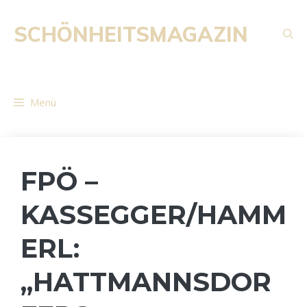
Zum
Inhalt
SCHÖNHEITSMAGAZIN
springen
Menü
FPÖ –
KASSEGGER/HAMM
ERL:
„HATTMANNSDOR