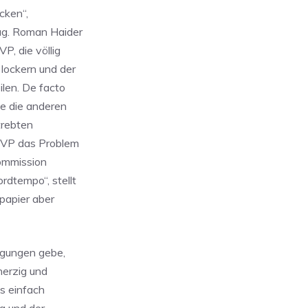
cken“,
Mag. Roman Haider
P, die völlig
lockern und der
ilen. De facto
e die anderen
trebten
 EVP das Problem
Kommission
rdtempo“, stellt
papier aber
egungen gebe,
herzig und
os einfach