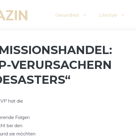
AZIN
Gesundheit
Lifestyle
EMISSIONSHANDEL:
EVP-VERURSACHERN
DESASTERS“
EVP hat die
eerende Folgen
cht bei den
 und sie möchten