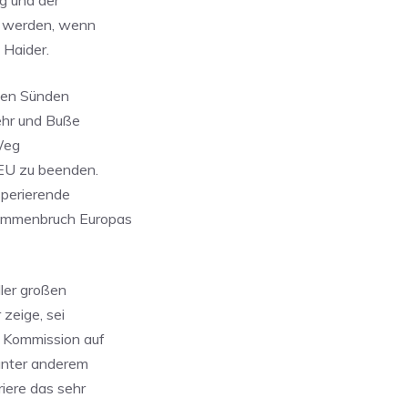
g und der
t werden, wenn
 Haider.
chen Sünden
ehr und Buße
 Weg
 EU zu beenden.
sperierende
sammenbruch Europas
ller großen
 zeige, sei
r Kommission auf
unter anderem
iere das sehr