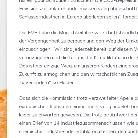
nur ein paar Schrauben zu lockern. Die CO2-Bepreisun
Emissionszertifikatehandel müssen völlig abgeschaff
Schlüsselindustrien in Europa überleben sollen“, fordert
Die EVP habe die Möglichkeit ihre wirtschaftsfeindli
der Vergangenheit zu bereuen und den Weg der Umk
einzuschlagen. „Wir sind jederzeit bereit, auf diesem
voranzugehen und die fanatische Klimadiktatur in der
Das ist der einzige Weg, um unseren Kindern eine pro
Zukunft zu ermöglichen und den wirtschaftlichen Zu
zu verhindern“, so Haider.
Dass sich die Kommission trotz verzweifelter Apelle a
europäischen Industrien einmal mehr völlig unbelehrbar
leider zu erwarten gewesen. Die trotzige Antwort de
einen Brief von 14 Industriezusammenschlüssen wie 
chemischer Industrie oder Stahlproduzenten, demonstr