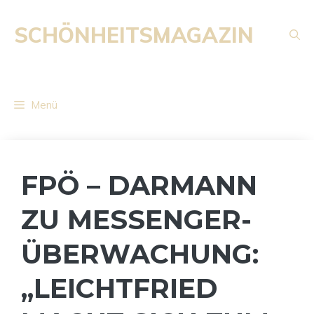
Zum
Inhalt
SCHÖNHEITSMAGAZIN
springen
Menü
FPÖ – DARMANN
ZU MESSENGER-
ÜBERWACHUNG:
„LEICHTFRIED