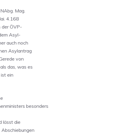
r NAbg. Mag.
ai. 4.168
s der ÖVP-
 dem Asyl-
ner auch noch
inen Asylantrag
 Gerede von
als das, was es
ist ein
ie
enministers besonders
 lässt die
on Abschiebungen