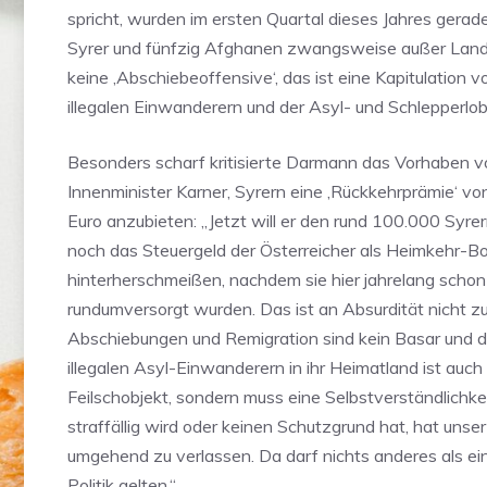
spricht, wurden im ersten Quartal dieses Jahres gerade
Syrer und fünfzig Afghanen zwangsweise außer Lande
keine ‚Abschiebeoffensive‘, das ist eine Kapitulation v
illegalen Einwanderern und der Asyl- und Schlepperlob
Besonders scharf kritisierte Darmann das Vorhaben 
Innenminister Karner, Syrern eine ‚Rückkehrprämie‘ vo
Euro anzubieten: „Jetzt will er den rund 100.000 Syre
noch das Steuergeld der Österreicher als Heimkehr-B
hinterherschmeißen, nachdem sie hier jahrelang schon
rundumversorgt wurden. Das ist an Absurdität nicht zu
Abschiebungen und Remigration sind kein Basar und d
illegalen Asyl-Einwanderern in ihr Heimatland ist auch
Feilschobjekt, sondern muss eine Selbstverständlichke
straffällig wird oder keinen Schutzgrund hat, hat unse
umgehend zu verlassen. Da darf nichts anderes als ei
Politik gelten.“