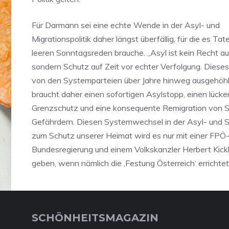
Für Darmann sei eine echte Wende in der Asyl- und
Migrationspolitik daher längst überfällig, für die es Ta
leeren Sonntagsreden brauche. „Asyl ist kein Recht a
sondern Schutz auf Zeit vor echter Verfolgung. Diese
von den Systemparteien über Jahre hinweg ausgehöhlt
braucht daher einen sofortigen Asylstopp, einen lück
Grenzschutz und eine konsequente Remigration von S
Gefährdern. Diesen Systemwechsel in der Asyl- und Si
zum Schutz unserer Heimat wird es nur mit einer FPÖ
Bundesregierung und einem Volkskanzler Herbert Kickl
geben, wenn nämlich die ‚Festung Österreich‘ errichtet
SCHÖNHEITSMAGAZIN