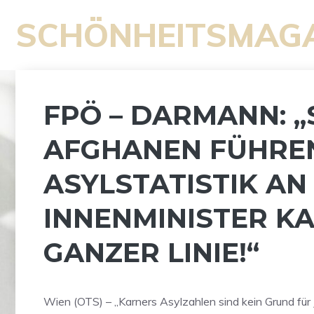
Zum
SCHÖNHEITSMAG
Inhalt
springen
FPÖ – DARMANN: 
AFGHANEN FÜHRE
ASYLSTATISTIK AN 
INNENMINISTER K
GANZER LINIE!“
Wien (OTS) – „Karners Asylzahlen sind kein Grund für 