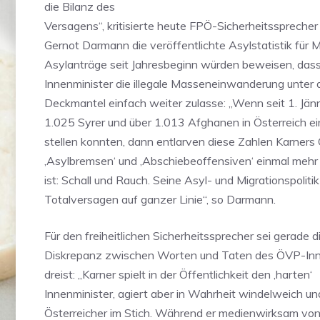
die Bilanz des
Versagens“, kritisierte heute FPÖ-Sicherheitsspreche
Gernot Darmann die veröffentlichte Asylstatistik für M
Asylanträge seit Jahresbeginn würden beweisen, das
Innenminister die illegale Masseneinwanderung unter
Deckmantel einfach weiter zulasse: „Wenn seit 1. Jän
1.025 Syrer und über 1.013 Afghanen in Österreich e
stellen konnten, dann entlarven diese Zahlen Karners
‚Asylbremsen‘ und ‚Abschiebeoffensiven‘ einmal mehr 
ist: Schall und Rauch. Seine Asyl- und Migrationspolitik 
Totalversagen auf ganzer Linie“, so Darmann.
Für den freiheitlichen Sicherheitssprecher sei gerade d
Diskrepanz zwischen Worten und Taten des ÖVP-Inn
dreist: „Karner spielt in der Öffentlichkeit den ‚harten‘
Innenminister, agiert aber in Wahrheit windelweich und
Österreicher im Stich. Während er medienwirksam v