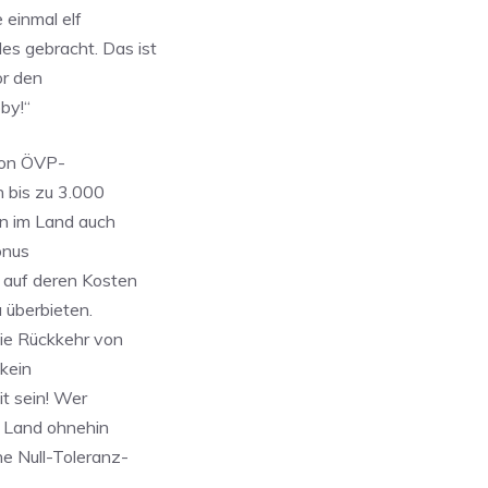
 einmal elf
s gebracht. Das ist
or den
by!“
von ÖVP-
n bis zu 3.000
rn im Land auch
onus
 auf deren Kosten
 überbieten.
ie Rückkehr von
 kein
it sein! Wer
r Land ohnehin
ne Null-Toleranz-