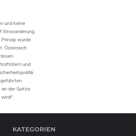
ten und keine
uf Einwanderung,
s Prinzip wurde
. Österreich
enlosen
traftätern und
cherheitspolitik
-geführten
 an der Spitze
 wird!“
KATEGORIEN