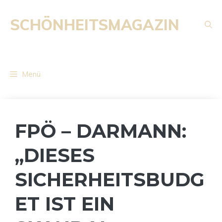
Zum
Inhalt
SCHÖNHEITSMAGAZIN
springen
Menü
FPÖ – DARMANN:
„DIESES
SICHERHEITSBUDG
ET IST EIN