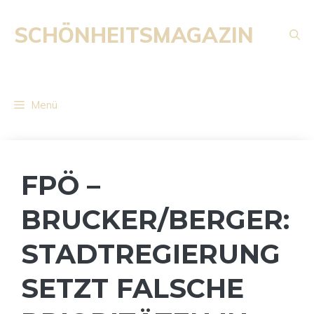
Zum
Inhalt
SCHÖNHEITSMAGAZIN
springen
Menü
FPÖ –
BRUCKER/BERGER:
STADTREGIERUNG
SETZT FALSCHE