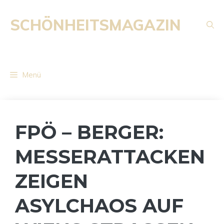
Zum
Inhalt
SCHÖNHEITSMAGAZIN
springen
Menü
FPÖ – BERGER:
MESSERATTACKEN
ZEIGEN
ASYLCHAOS AUF