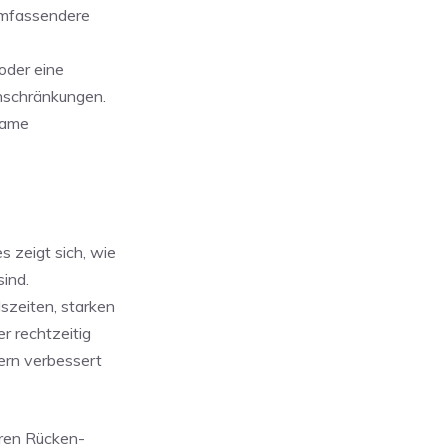
 umfassendere
oder eine
inschränkungen.
same
 zeigt sich, wie
ind.
szeiten, starken
r rechtzeitig
dern verbessert
eren Rücken-