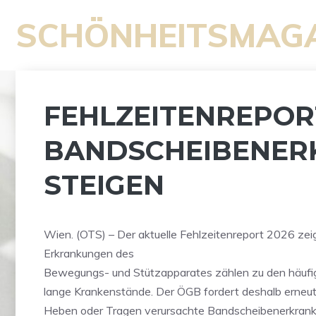
Zum
SCHÖNHEITSMAG
Inhalt
springen
FEHLZEITENREPORT
BANDSCHEIBENER
STEIGEN
Wien. (OTS) – Der aktuelle Fehlzeitenreport 2026 zeigt
Erkrankungen des
Bewegungs- und Stützapparates zählen zu den häufi
lange Krankenstände. Der ÖGB fordert deshalb erneut
Heben oder Tragen verursachte Bandscheibenerkranku