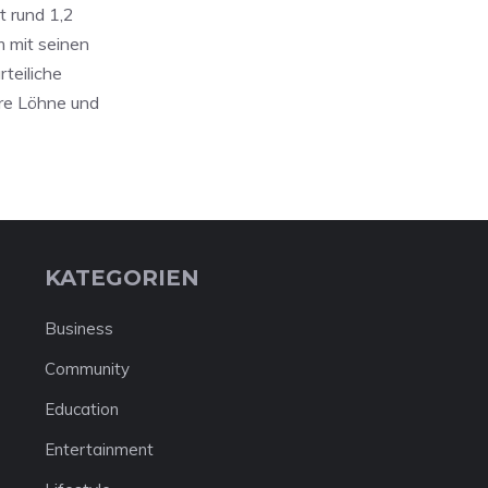
t rund 1,2
m mit seinen
teiliche
ire Löhne und
KATEGORIEN
Business
Community
Education
Entertainment