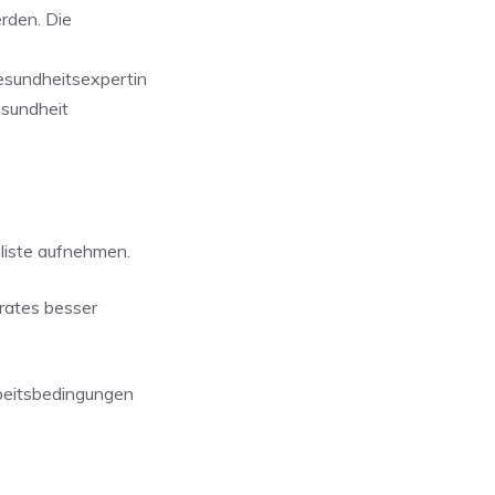
rden. Die
e
esundheitsexpertin
Gesundheit
liste aufnehmen.
rates besser
beitsbedingungen