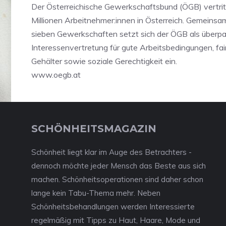
Der Österreichische Gewerkschaftsbund (ÖGB) vertrit
Millionen Arbeitnehmer:innen in Österreich. Gemeinsa
sieben Gewerkschaften setzt sich der ÖGB als überpar
Interessenvertretung für gute Arbeitsbedingungen, fa
Gehälter sowie soziale Gerechtigkeit ein.
www.oegb.at
SCHÖNHEITSMAGAZIN
Schönheit liegt klar im Auge des Betrachters -
dennoch möchte jeder Mensch das Beste aus sich
machen. Schönheitsoperationen sind daher schon
lange kein Tabu-Thema mehr. Neben
Schönheitsbehandlungen werden Interessierte
regelmäßig mit Tipps zu Haut, Haare, Mode und