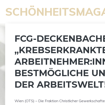
Zum
SCHÖNHEITSMAG
Inhalt
springen
FCG-DECKENBACHE
„KREBSERKRANKT
ARBEITNEHMER:IN
BESTMÖGLICHE UN
DER ARBEITSWELT
Wien (OTS) – Die Fraktion Christlicher Gewerkschafte