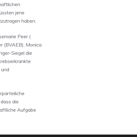
haftlichen
üssten jene
izutragen haben.
semarie Peer (
er (BVAEB), Monica
nger-Siegel die
krebserkrankte
r und
parteiliche
 dass die
aftliche Aufgabe