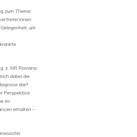
tung zum Thema
vertreter:innen
 Gelegenheit, um
krankte
g. z. NR Romana
rich dabei die
diagnose darf
er Perspektive
ne im
ancen erhalten –
bewusster