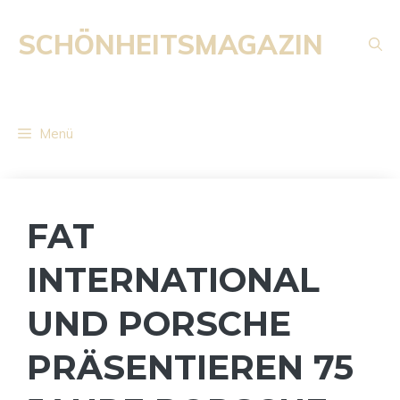
Zum
Inhalt
SCHÖNHEITSMAGAZIN
springen
Menü
FAT
INTERNATIONAL
UND PORSCHE
PRÄSENTIEREN 75