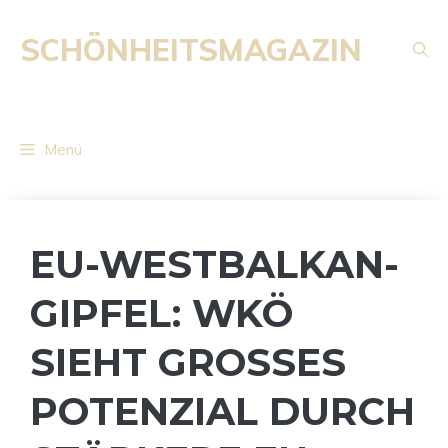
Zum
Inhalt
SCHÖNHEITSMAGAZIN
springen
Menü
EU-WESTBALKAN-
GIPFEL: WKÖ
SIEHT GROSSES P
OTENZIAL DURCH S