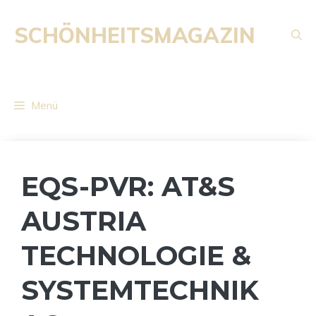
Zum
Inhalt
SCHÖNHEITSMAGAZIN
springen
Menü
EQS-PVR: AT&S
AUSTRIA
TECHNOLOGIE &
SYSTEMTECHNIK