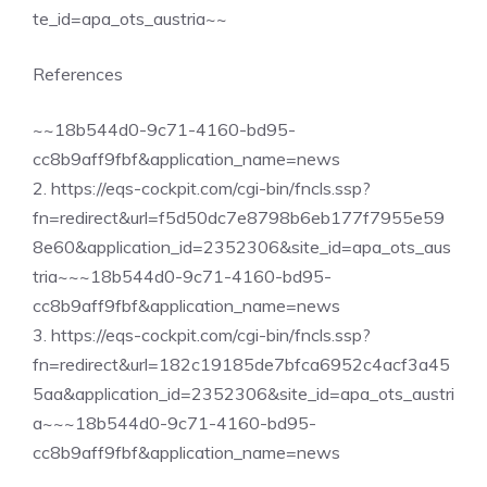
te_id=apa_ots_austria~~
References
~~18b544d0-9c71-4160-bd95-
cc8b9aff9fbf&application_name=news
2. https://eqs-cockpit.com/cgi-bin/fncls.ssp?
fn=redirect&url=f5d50dc7e8798b6eb177f7955e59
8e60&application_id=2352306&site_id=apa_ots_aus
tria~~~18b544d0-9c71-4160-bd95-
cc8b9aff9fbf&application_name=news
3. https://eqs-cockpit.com/cgi-bin/fncls.ssp?
fn=redirect&url=182c19185de7bfca6952c4acf3a45
5aa&application_id=2352306&site_id=apa_ots_austri
a~~~18b544d0-9c71-4160-bd95-
cc8b9aff9fbf&application_name=news