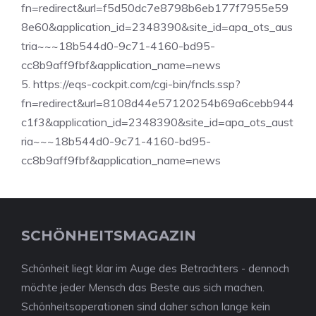
fn=redirect&url=f5d50dc7e8798b6eb177f7955e59
8e60&application_id=2348390&site_id=apa_ots_aus
tria~~~18b544d0-9c71-4160-bd95-
cc8b9aff9fbf&application_name=news
5. https://eqs-cockpit.com/cgi-bin/fncls.ssp?
fn=redirect&url=8108d44e57120254b69a6cebb944
c1f3&application_id=2348390&site_id=apa_ots_aust
ria~~~18b544d0-9c71-4160-bd95-
cc8b9aff9fbf&application_name=news
SCHÖNHEITSMAGAZIN
Schönheit liegt klar im Auge des Betrachters - dennoch
möchte jeder Mensch das Beste aus sich machen.
Schönheitsoperationen sind daher schon lange kein