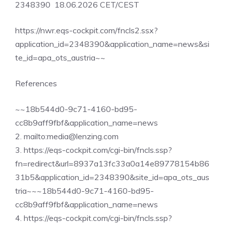
2348390 18.06.2026 CET/CEST
https://nwr.eqs-cockpit.com/fncls2.ssx?
application_id=2348390&application_name=news&si
te_id=apa_ots_austria~~
References
~~18b544d0-9c71-4160-bd95-
cc8b9aff9fbf&application_name=news
2. mailto:
media@lenzing.com
3. https://eqs-cockpit.com/cgi-bin/fncls.ssp?
fn=redirect&url=8937a13fc33a0a14e89778154b86
31b5&application_id=2348390&site_id=apa_ots_aus
tria~~~18b544d0-9c71-4160-bd95-
cc8b9aff9fbf&application_name=news
4. https://eqs-cockpit.com/cgi-bin/fncls.ssp?