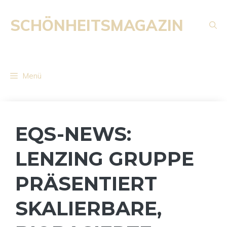
Zum
Inhalt
SCHÖNHEITSMAGAZIN
springen
Menü
EQS-NEWS:
LENZING GRUPPE
PRÄSENTIERT
SKALIERBARE,