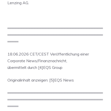
Lenzing AG.
═══════════════════════════════════
═══════════════════════════════════
════
18.06.2026 CET/CEST Veröffentlichung einer
Corporate News/Finanznachricht,
übermittelt durch [4]EQS Group
Originalinhalt anzeigen: [5]EQS News
═══════════════════════════════════
═══════════════════════════════════
════