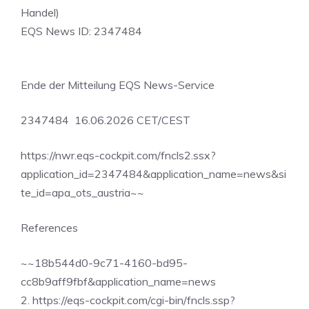
Handel)
EQS News ID: 2347484
Ende der Mitteilung EQS News-Service
2347484 16.06.2026 CET/CEST
https://nwr.eqs-cockpit.com/fncls2.ssx?
application_id=2347484&application_name=news&si
te_id=apa_ots_austria~~
References
~~18b544d0-9c71-4160-bd95-
cc8b9aff9fbf&application_name=news
2. https://eqs-cockpit.com/cgi-bin/fncls.ssp?