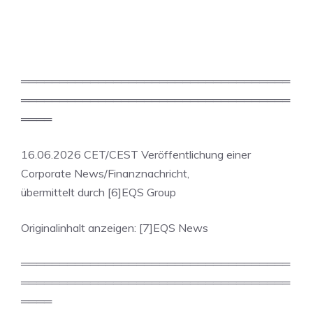
═══════════════════════════════════
═══════════════════════════════════
════
16.06.2026 CET/CEST Veröffentlichung einer
Corporate News/Finanznachricht,
übermittelt durch [6]EQS Group
Originalinhalt anzeigen: [7]EQS News
═══════════════════════════════════
═══════════════════════════════════
════