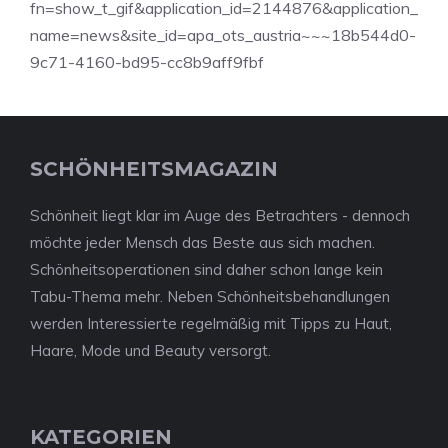
fn=show_t_gif&application_id=2144876&application_
name=news&site_id=apa_ots_austria~~~18b544d0-
9c71-4160-bd95-cc8b9aff9fbf
SCHÖNHEITSMAGAZIN
Schönheit liegt klar im Auge des Betrachters - dennoch
möchte jeder Mensch das Beste aus sich machen.
Schönheitsoperationen sind daher schon lange kein
Tabu-Thema mehr. Neben Schönheitsbehandlungen
werden Interessierte regelmäßig mit Tipps zu Haut,
Haare, Mode und Beauty versorgt.
KATEGORIEN