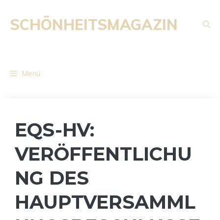
Zum
Inhalt
SCHÖNHEITSMAGAZIN
springen
Menü
EQS-HV:
VERÖFFENTLICHU
NG DES
HAUPTVERSAMML