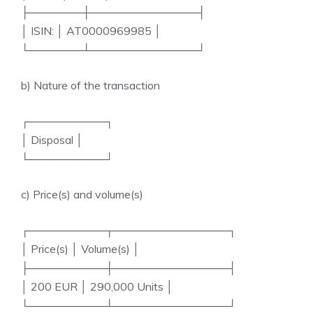
├───────┼──────────────┤
│ ISIN: │ AT0000969985 │
└───────┴──────────────┘
b) Nature of the transaction
┌──────────┐
│ Disposal │
└──────────┘
c) Price(s) and volume(s)
┌──────────┬───────────────┐
│ Price(s) │ Volume(s) │
├──────────┼───────────────┤
│ 200 EUR │ 290,000 Units │
└──────────┴───────────────┘