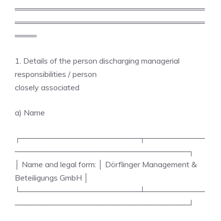
═══════════════════════════════════
═══════════════════════════════════
════
1. Details of the person discharging managerial
responsibilities / person
closely associated
a) Name
┌──────────────────────┬───────────
────────────────────────────────┐
│ Name and legal form: │ Dörflinger Management &
Beteiligungs GmbH │
└──────────────────────┴───────────
────────────────────────────────┘