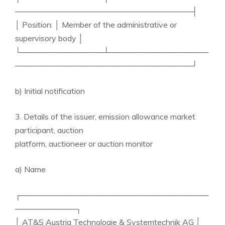
────────────────────────────────┤
│ Position: │ Member of the administrative or
supervisory body │
└───────────────┴──────────────────
────────────────────────────────┘
b) Initial notification
3. Details of the issuer, emission allowance market
participant, auction
platform, auctioneer or auction monitor
a) Name
┌──────────────────────────────────
───────────┐
│ AT&S Austria Technologie & Systemtechnik AG │