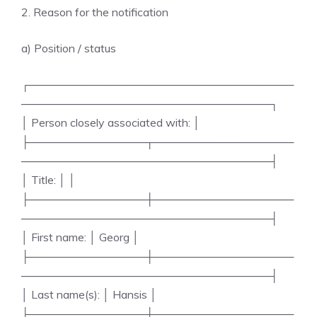
2. Reason for the notification
a) Position / status
┌──────────────────────────────────
────────────────────────────────┐
│ Person closely associated with: │
├───────────────┬──────────────────
────────────────────────────────┤
│ Title: │ │
├───────────────┼──────────────────
────────────────────────────────┤
│ First name: │ Georg │
├───────────────┼──────────────────
────────────────────────────────┤
│ Last name(s): │ Hansis │
├───────────────┼──────────────────