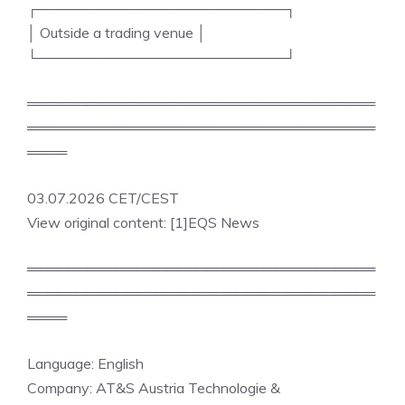
┌─────────────────────────┐
│ Outside a trading venue │
└─────────────────────────┘
═══════════════════════════════════
═══════════════════════════════════
════
03.07.2026 CET/CEST
View original content: [1]EQS News
═══════════════════════════════════
═══════════════════════════════════
════
Language: English
Company: AT&S Austria Technologie &