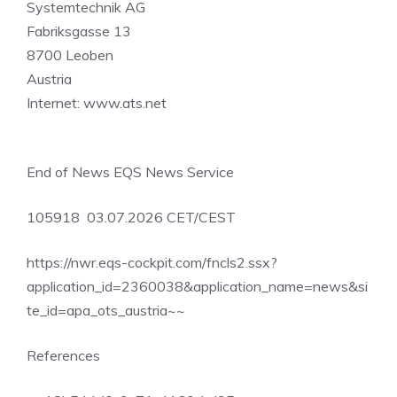
Systemtechnik AG
Fabriksgasse 13
8700 Leoben
Austria
Internet: www.ats.net
End of News EQS News Service
105918 03.07.2026 CET/CEST
https://nwr.eqs-cockpit.com/fncls2.ssx?
application_id=2360038&application_name=news&si
te_id=apa_ots_austria~~
References