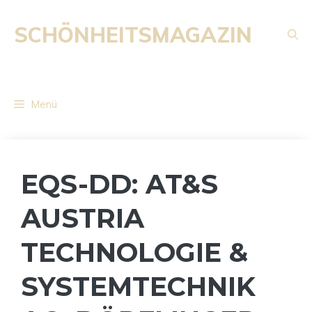
Zum
Inhalt
SCHÖNHEITSMAGAZIN
springen
Menü
EQS-DD: AT&S
AUSTRIA
TECHNOLOGIE &
SYSTEMTECHNIK