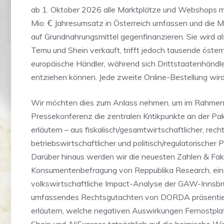
ab 1. Oktober 2026 alle Marktplätze und Webshops m
Mio. Ꞓ Jahresumsatz in Österreich umfassen und die 
auf Grundnahrungsmittel gegenfinanzieren. Sie wird
Temu und Shein verkauft, trifft jedoch tausende öster
europäische Händler, während sich Drittstaatenhändle
entziehen können. Jede zweite Online-Bestellung wird
Wir möchten dies zum Anlass nehmen, um im Rahmen 
Pressekonferenz die zentralen Kritikpunkte an der Pa
erläutern – aus fiskalisch/gesamtwirtschaftlicher, recht
betriebswirtschaftlicher und politisch/regulatorischer 
Darüber hinaus werden wir die neuesten Zahlen & Fak
Konsumentenbefragung von Reppublika Research, ei
volkswirtschaftliche Impact-Analyse der GAW-Innsbr
umfassendes Rechtsgutachten von DORDA präsentie
erläutern, welche negativen Auswirkungen Fernostpl