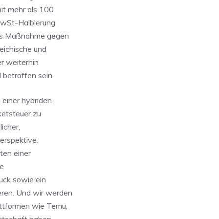
it mehr als 100
MwSt-Halbierung
 als Maßnahme gegen
reichische und
r weiterhin
 betroffen sein.
einer hybriden
ketsteuer zu
licher,
Perspektive.
ten einer
ne
uck sowie ein
ren. Und wir werden
attformen wie Temu,