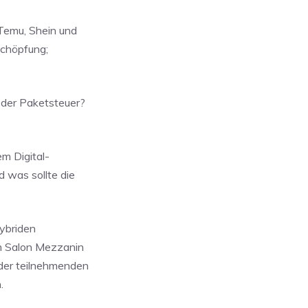
Temu, Shein und
schöpfung;
 der Paketsteuer?
m Digital-
 was sollte die
hybriden
im Salon Mezzanin
 der teilnehmenden
.