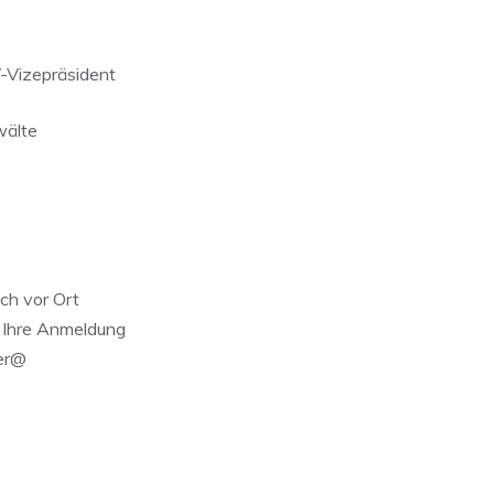
V-Vizepräsident
wälte
ich vor Ort
. Ihre Anmeldung
ger@