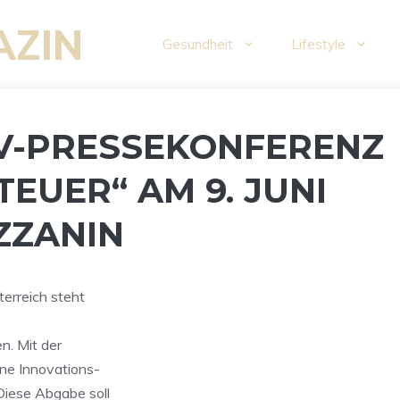
AZIN
Gesundheit
Lifestyle
V-PRESSEKONFERENZ
TEUER“ AM 9. JUNI
ZZANIN
erreich steht
n. Mit der
ine Innovations-
Diese Abgabe soll