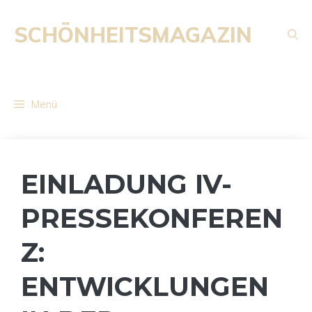
Zum
Inhalt
SCHÖNHEITSMAGAZIN
springen
Menü
EINLADUNG IV-
PRESSEKONFEREN
Z:
ENTWICKLUNGEN