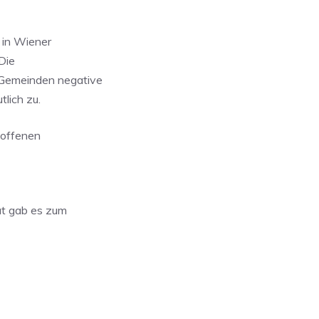
 in Wiener
Die
 Gemeinden negative
lich zu.
 offenen
t gab es zum