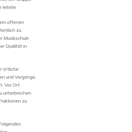
leitete.
nem offenen
fentlich zu
er Musikschule
er Qualität in
 örtliche
gen und Vorgänge,
t. Vor Ort
zu unterbrechen
Fraktionen zu
Folgendes:
 den