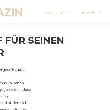
AZIN
Gesundheit
Lifestyle
F FÜR SEINEN
R
ilgesellschaft
 musikalischen
gen die fristlose
ieren.
und stellen sich
mmierten Gruppe