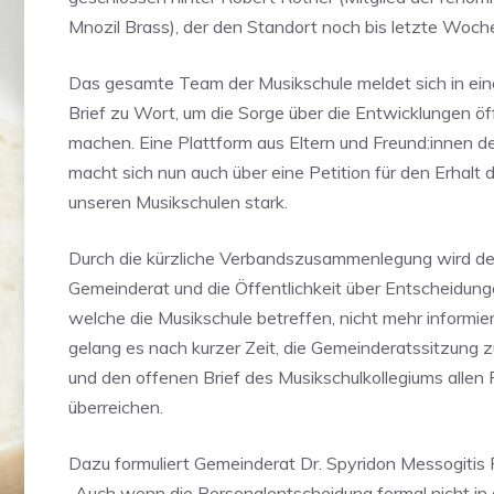
Mnozil Brass), der den Standort noch bis letzte Woche 
Das gesamte Team der Musikschule meldet sich in ei
Brief zu Wort, um die Sorge über die Entwicklungen öf
machen. Eine Plattform aus Eltern und Freund:innen d
macht sich nun auch über eine Petition für den Erhalt d
unseren Musikschulen stark.
Durch die kürzliche Verbandszusammenlegung wird der
Gemeinderat und die Öffentlichkeit über Entscheidun
welche die Musikschule betreffen, nicht mehr informier
gelang es nach kurzer Zeit, die Gemeinderatssitzung 
und den offenen Brief des Musikschulkollegiums allen 
überreichen.
Dazu formuliert Gemeinderat Dr. Spyridon Messogitis 
„Auch wenn die Personalentscheidung formal nicht in