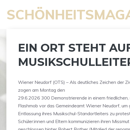
Zum
SCHÖNHEITSMAG
Inhalt
springen
EIN ORT STEHT AU
MUSIKSCHULLEITE
Wiener Neudorf (OTS) – Als deutliches Zeichen der Ziv
zogen am Montag den
29.6.2026 300 Demonstrierende in einem friedlichen,
Flashmob vor das Gemeindeamt Wiener Neudorf, um ge
Entlassung ihres Musikschul-Standortleiters zu protest
Schüler:innen und Eltern kommunizieren ihren Missmut 
geschlossen hinter Robert Rother (Mitglied der reno