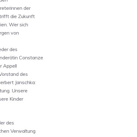
reterinnen der
ifft die Zukunft
ien. Wer sich
orgen von
eder des
nderätin Constanze
r Appell
 Vorstand des
erbert Janschka:
rtung. Unsere
sere Kinder
der des
ichen Verwaltung