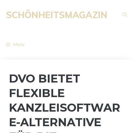
Zum
Inhalt
SCHÖNHEITSMAGAZIN
springen
Menü
DVO BIETET
FLEXIBLE
KANZLEISOFTWAR
E-ALTERNATIVE