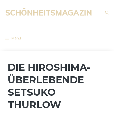
Zum
Inhalt
SCHÖNHEITSMAGAZIN
springen
Menü
DIE HIROSHIMA-
ÜBERLEBENDE
SETSUKO
THURLOW