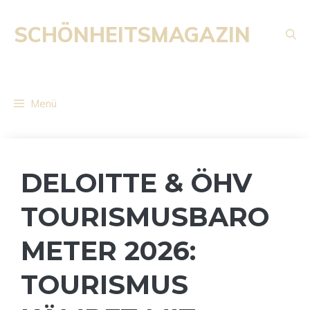
Zum
Inhalt
SCHÖNHEITSMAGAZIN
springen
Menü
DELOITTE & ÖHV
TOURISMUSBARO
METER 2026:
TOURISMUS