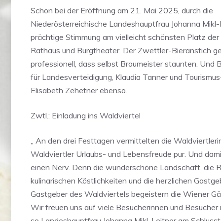
Schon bei der Eröffnung am 21. Mai 2025, durch die
Niederösterreichische Landeshauptfrau Johanna Mikl-L
prächtige Stimmung am vielleicht schönsten Platz der
Rathaus und Burgtheater. Der Zwettler-Bieranstich ge
professionell, dass selbst Braumeister staunten. Und 
für Landesverteidigung, Klaudia Tanner und Tourismus
Elisabeth Zehetner ebenso.
Zwtl.: Einladung ins Waldviertel
„ An den drei Festtagen vermittelten die Waldviertler
Waldviertler Urlaubs- und Lebensfreude pur. Und damit
einen Nerv. Denn die wunderschöne Landschaft, die R
kulinarischen Köstlichkeiten und die herzlichen Gastg
Gastgeber des Waldviertels begeistern die Wiener Gä
Wir freuen uns auf viele Besucherinnen und Besucher i
so Landeshauptfrau Johanna Mikl-Leitner am Schlusst