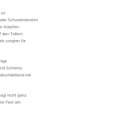
 so
ender Schweinsbraten
Bio-Karpfen-
 den Tellern.
ls sorgten für
mige
 und Schrems
abschließend mit
ag) nicht ganz
ante Fest am