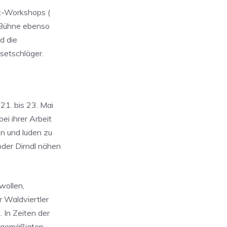
ik-Workshops (
r Bühne ebenso
d die
setschläger.
1. bis 23. Mai
ei ihrer Arbeit
en und luden zu
oder Dirndl nähen
wollen,
 Waldviertler
 In Zeiten der
t gemäßigten