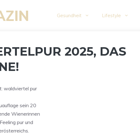
AZIN
Gesundheit
Lifestyle
RTELPUR 2025, DAS
NE!
: waldviertel pur
uauflage sein 20
sende Wienerinnen
Feeling pur und
rösterreichs.