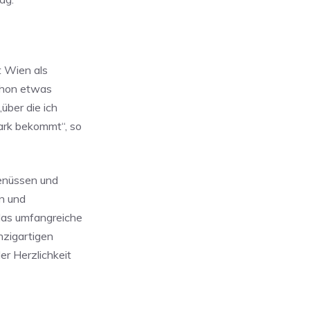
t Wien als
chon etwas
„über die ich
ark bekommt“, so
Genüssen und
n und
 das umfangreiche
nzigartigen
er Herzlichkeit