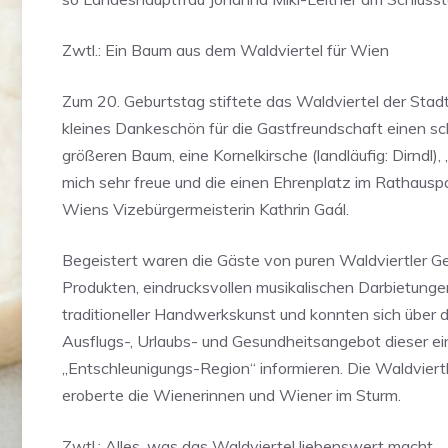
Zwtl.: Ein Baum aus dem Waldviertel für Wien
Zum 20. Geburtstag stiftete das Waldviertel der Stad
kleines Dankeschön für die Gastfreundschaft einen s
größeren Baum, eine Kornelkirsche (landläufig: Dirndl), 
mich sehr freue und die einen Ehrenplatz im Rathausp
Wiens Vizebürgermeisterin Kathrin Gaál.
Begeistert waren die Gäste von puren Waldviertler 
Produkten, eindrucksvollen musikalischen Darbietunge
traditioneller Handwerkskunst und konnten sich über
Ausflugs-, Urlaubs- und Gesundheitsangebot dieser ei
„Entschleunigungs-Region“ informieren. Die Waldviertl
eroberte die Wienerinnen und Wiener im Sturm.
Zwtl.: Alles, was das Waldviertel liebenswert macht