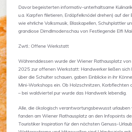
Davor begeisterten informativ-unterhaltsame Kulinar
u.a. Karpfen filetieren, Erdäpfelknödel drehen) auf de
wie ehrliche Volksmusik, Blaskapellen, Schuhplattler un
grandiose Dirndlmodenschau von Festlegende Elfi Mai
Zwtl.: Offene Werkstatt
Währenddessen wurde der Wiener Rathausplatz von 2
2025 zur offenen Werkstatt: Handwerker ließen sich b
über die Schulter schauen, gaben Einblicke in ihr Könn
Mini-Workshops ein. Ob Holzschnitzen, Korbflechten 
– bei waldviertel pur wurde das Handwerk lebendig.
Alle, die ökologisch verantwortungsbewusst urlauben 
fanden am Wiener Rathausplatz an den Infopoints der
Touristiker Inspiration für den nächsten Genuss-Urlaub.
Wetterextreme und Hitzewellen sind Urlaubsziele mi