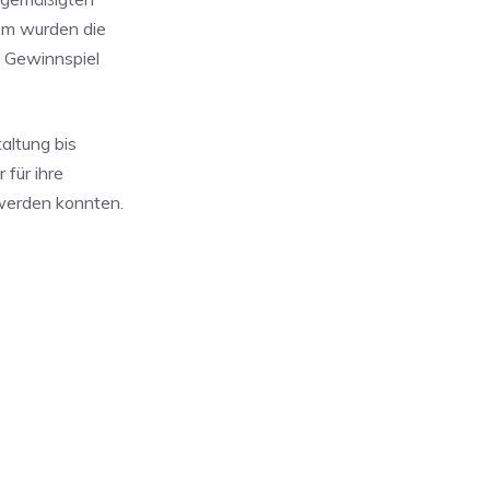
em wurden die
n Gewinnspiel
altung bis
 für ihre
 werden konnten.