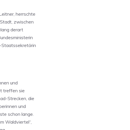
eitner, herrschte
 Stadt, zwischen
lang derart
Bundesministerin
-Staatssekretärin
innen und
 treffen sie
ad-Strecken, die
eberinnen und
ste schon lange.
m Waldviertel“,
ag.