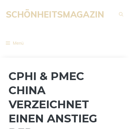
Zum
Inhalt
SCHÖNHEITSMAGAZIN
springen
Menü
CPHI & PMEC
CHINA
VERZEICHNET
EINEN ANSTIEG