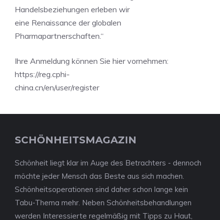
Handelsbeziehungen erleben wir
eine Renaissance der globalen
Pharmapartnerschaften.“
Ihre Anmeldung können Sie hier vornehmen:
https://reg.cphi-
china.cn/en/user/register
SCHÖNHEITSMAGAZIN
Schönheit liegt klar im Auge des Betrachters - dennoch
möchte jeder Mensch das Beste aus sich machen.
Schönheitsoperationen sind daher schon lange kein
Tabu-Thema mehr. Neben Schönheitsbehandlungen
werden Interessierte regelmäßig mit Tipps zu Haut,