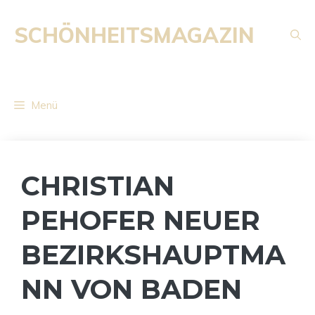
Zum
Inhalt
SCHÖNHEITSMAGAZIN
springen
Menü
CHRISTIAN
PEHOFER NEUER
BEZIRKSHAUPTMA
NN VON BADEN