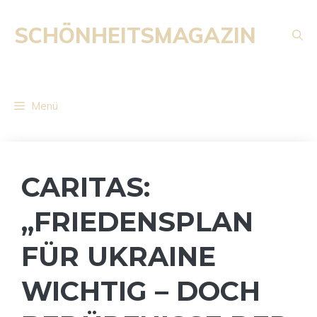
Zum
Inhalt
SCHÖNHEITSMAGAZIN
springen
Menü
CARITAS:
„FRIEDENSPLAN
FÜR UKRAINE
WICHTIG – DOCH