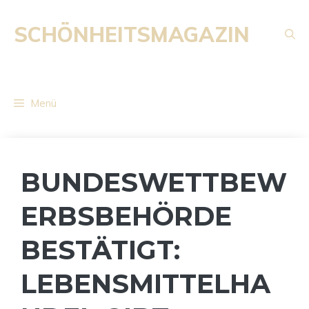
Zum
Inhalt
SCHÖNHEITSMAGAZIN
springen
Menü
BUNDESWETTBEW
ERBSBEHÖRDE
BESTÄTIGT:
LEBENSMITTELHA