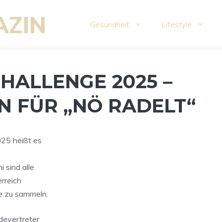
AZIN
Gesundheit
Lifestyle
HALLENGE 2025 –
 FÜR „NÖ RADELT“
025 heißt es
i sind alle
erreich
ge zu sammeln.
devertreter