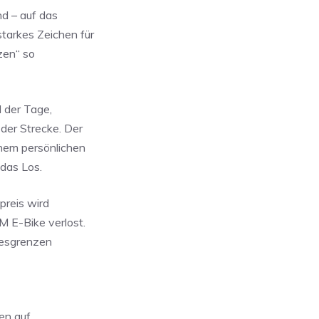
nd – auf das
tarkes Zeichen für
zen“ so
l der Tage,
der Strecke. Der
inem persönlichen
 das Los.
preis wird
M E-Bike verlost.
desgrenzen
en auf