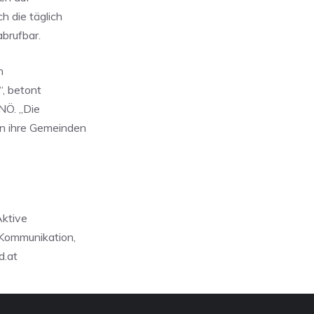
h die täglich
abrufbar.
n
“, betont
NÖ. „Die
en ihre Gemeinden
Aktive
 Kommunikation,
d.at