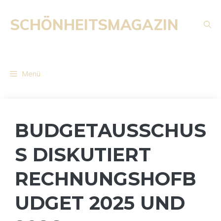
Zum
Inhalt
SCHÖNHEITSMAGAZIN
springen
Menü
BUDGETAUSSCHUS
S DISKUTIERT
RECHNUNGSHOFB
UDGET 2025 UND