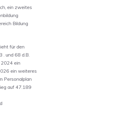
ch, ein zweites
enbildung
reich Bildung
eht für den
B . und 68 d.B.
g 2024 ein
2026 ein weiteres
im Personalplan
ieg auf 47.189
nd