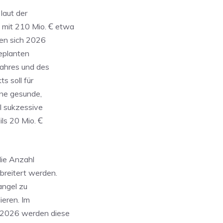
laut der
 mit 210 Mio. Ꞓ etwa
hen sich 2026
geplanten
jahres und des
s soll für
ne gesunde,
l sukzessive
ls 20 Mio. Ꞓ
die Anzahl
breitert werden.
angel zu
ieren. Im
 2026 werden diese