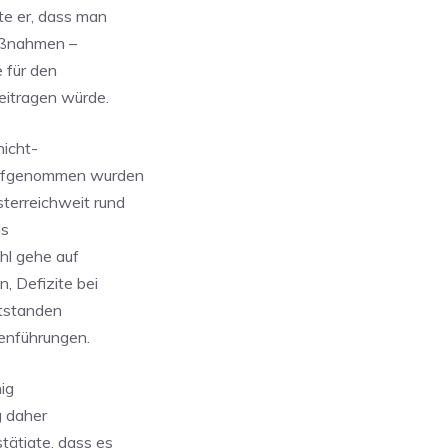
te er, dass man
aßnahmen –
 für den
eitragen würde.
nicht-
 aufgenommen wurden
terreichweit rund
ls
ahl gehe auf
, Defizite bei
ntstanden
menführungen.
ig
g daher
tätigte, dass es