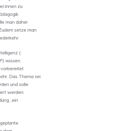
er:innen zu
pädagogik
lle man daher
. Zudem setze man
iederkehr.
elligenz (
VP) wissen.
vorbereitet
kehr. Das Thema sei
rden und solle
iert werden.
dung „ein
 geplante
ch dem