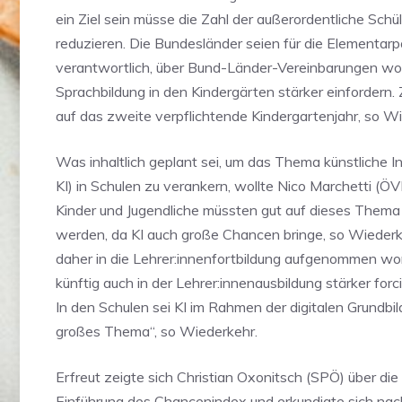
ein Ziel sein müsse die Zahl der außerordentliche Schül
reduzieren. Die Bundesländer seien für die Elementar
verantwortlich, über Bund-Länder-Vereinbarungen wo
Sprachbildung in den Kindergärten stärker einfordern
auf das zweite verpflichtende Kindergartenjahr, so W
Was inhaltlich geplant sei, um das Thema künstliche Int
KI) in Schulen zu verankern, wollte Nico Marchetti (Ö
Kinder und Jugendliche müssten gut auf dieses Thema 
werden, da KI auch große Chancen bringe, so Wieder
daher in die Lehrer:innenfortbildung aufgenommen wo
künftig auch in der Lehrer:innenausbildung stärker forc
In den Schulen sei KI im Rahmen der digitalen Grundbil
großes Thema“, so Wiederkehr.
Erfreut zeigte sich Christian Oxonitsch (SPÖ) über die
Einführung des Chancenindex und erkundigte sich na