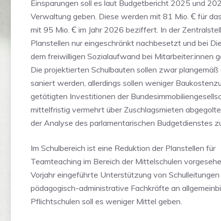
Einsparungen soll es laut Budgetbericht 2025 und 202
Verwaltung geben. Diese werden mit 81 Mio. Ꞓ für da
mit 95 Mio. Ꞓ im Jahr 2026 beziffert. In der Zentralstel
Planstellen nur eingeschränkt nachbesetzt und bei Di
dem freiwilligen Sozialaufwand bei Mitarbeiter:innen 
Die projektierten Schulbauten sollen zwar plangemäß 
saniert werden, allerdings sollen weniger Baukostenz
getätigten Investitionen der Bundesimmobiliengesellsc
mittelfristig vermehrt über Zuschlagsmieten abgegolte
der Analyse des parlamentarischen Budgetdienstes 
Im Schulbereich ist eine Reduktion der Planstellen für
Teamteaching im Bereich der Mittelschulen vorgesehen
Vorjahr eingeführte Unterstützung von Schulleitunge
pädagogisch-administrative Fachkräfte an allgemeinb
Pflichtschulen soll es weniger Mittel geben.