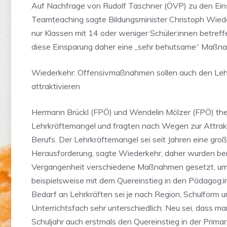
Auf Nachfrage von Rudolf Taschner (ÖVP) zu den Ei
Teamteaching sagte Bildungsminister Christoph Wiede
nur Klassen mit 14 oder weniger Schüler:innen betref
diese Einsparung daher eine „sehr behutsame“ Maßna
Wiederkehr: Offensivmaßnahmen sollen auch den Lehr
attraktivieren
Hermann Brückl (FPÖ) und Wendelin Mölzer (FPÖ) the
Lehrkräftemangel und fragten nach Wegen zur Attrak
Berufs. Der Lehrkräftemangel sei seit Jahren eine gro
Herausforderung, sagte Wiederkehr, daher wurden bere
Vergangenheit verschiedene Maßnahmen gesetzt, u
beispielsweise mit dem Quereinstieg in den Pädagog:i
Bedarf an Lehrkräften sei je nach Region, Schulform 
Unterrichtsfach sehr unterschiedlich. Neu sei, dass m
Schuljahr auch erstmals den Quereinstieg in der Prima