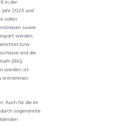
6 in der
s Jahr 2025 und
le sollen
enstreisen sowie
gespart werden.
errichtet bzw.
uschüsse und die
haft (BIG)
n werden, ist
zu entnehmen.
. Auch für die im
n durch sogenannte
ildenden