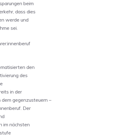
nsparungen beim
rkehr, dass dies
fen werde und
hme sei.
er:innenberuf
matisierten den
tivierung des
ße
its in der
m dem gegenzusteuern –
nnenberuf. Der
und
an im nächsten
rstufe