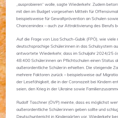
„ausprobieren“ wolle, sagte Wiederkehr. Zudem beton
mit den im Budget vorgesehen Mitteln für Offensivm
beispielsweise für Gewaltprävention an Schulen sowie
Chancenindex – auch zur Attraktivierung des Berufs b
Auf die Frage von Lisa Schuch-Gubik (FPÖ), wie viele 
deutschsprachige Schüler:innen in das Schulsystem
antwortete Wiederkehr, dass im Schuljahr 2024/25 ös
48.400 Schüler:innen an Pflichtschulen einen Status a
außerordentliche Schüler:in erhielten. Die steigende Z
mehrere Faktoren zurück – beispielsweise auf Migration
der Lesefähigkeit, die in der Coronazeit bei Kindern e
seien, den Krieg in der Ukraine sowie Familienzusam
Rudolf Taschner (ÖVP) meinte, dass es möglichst wen
außerordentliche Schüler:innen geben sollte und schlu
Deutschunterricht in Kindergärten vor. Wiederkehr bes