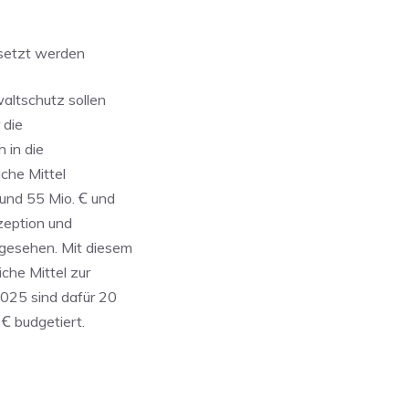
esetzt werden
ltschutz sollen
 die
 in die
iche Mittel
und 55 Mio. Ꞓ und
zeption und
gesehen. Mit diesem
iche Mittel zur
025 sind dafür 20
Ꞓ budgetiert.