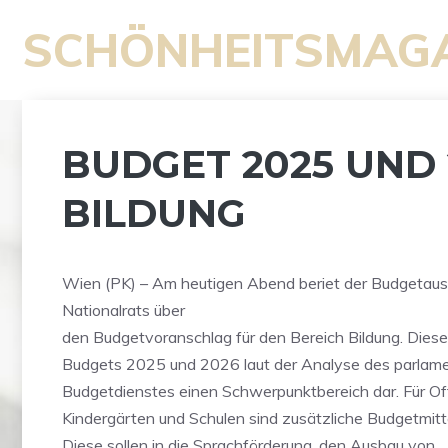
Zum
SCHÖNHEITSMAG
Inhalt
springen
BUDGET 2025 UND 
BILDUNG
Wien (PK) – Am heutigen Abend beriet der Budgetau
Nationalrats über
den Budgetvoranschlag für den Bereich Bildung. Dieser 
Budgets 2025 und 2026 laut der Analyse des parlam
Budgetdienstes einen Schwerpunktbereich dar. Für 
Kindergärten und Schulen sind zusätzliche Budgetmitt
Diese sollen in die Sprachförderung, den Ausbau von