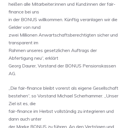
heißen alle Mitarbeiter:innen und Kund:innen der fair-
finance bei uns
in der BONUS willkommen. Künftig veranlagen wir die
Gelder von rund
zwei Millionen Anwartschaftsberechtigten sicher und
transparent im
Rahmen unseres gesetzlichen Auftrags der
Abfertigung neu“, erklärt
Georg Daurer, Vorstand der BONUS Pensionskassen
AG.
„Die fair-finance bleibt vorerst als eigene Gesellschaft
bestehen“, so Vorstand Michael Scherhammer. „Unser
Ziel ist es, die
fair-finance im Herbst vollständig zu integrieren und
dann auch unter
der Marke BONUS zu führen. An den Verträgen und