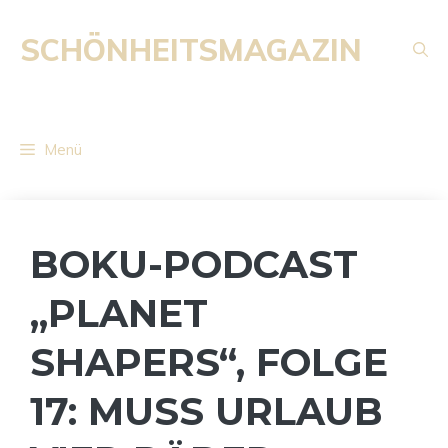
Zum
Inhalt
SCHÖNHEITSMAGAZIN
springen
Menü
BOKU-PODCAST
„PLANET
SHAPERS“, FOLGE
17: MUSS URLAUB