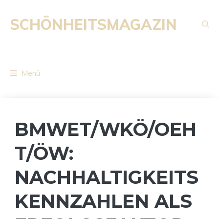
Zum
Inhalt
SCHÖNHEITSMAGAZIN
springen
Menü
BMWET/WKÖ/OEH
T/ÖW:
NACHHALTIGKEITS
KENNZAHLEN ALS