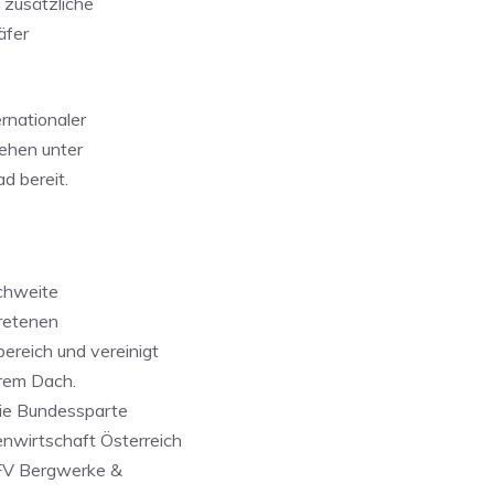
 zusätzliche
äfer
rnationaler
tehen unter
d bereit.
ichweite
tretenen
reich und vereinigt
hrem Dach.
die Bundessparte
wirtschaft Österreich
 FV Bergwerke &