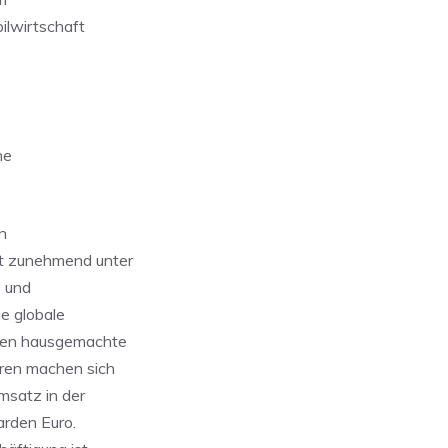
ilwirtschaft
ne
n
ät zunehmend unter
- und
e globale
mmen hausgemachte
oren machen sich
msatz in der
arden Euro.