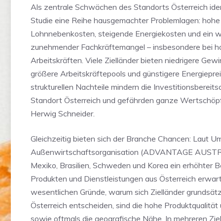
Als zentrale Schwächen des Standorts Österreich ident
Studie eine Reihe hausgemachter Problemlagen: hohe
Lohnnebenkosten, steigende Energiekosten und ein w
zunehmender Fachkräftemangel – insbesondere bei ho
Arbeitskräften. Viele Zielländer bieten niedrigere Gew
größere Arbeitskräftepools und günstigere Energieprei
strukturellen Nachteile mindern die Investitionsbereit
Standort Österreich und gefährden ganze Wertschöpf
Herwig Schneider.
Gleichzeitig bieten sich der Branche Chancen: Laut U
Außenwirtschaftsorganisation (ADVANTAGE AUSTRIA)
Mexiko, Brasilien, Schweden und Korea ein erhöhter B
Produkten und Dienstleistungen aus Österreich erwart
wesentlichen Gründe, warum sich Zielländer grundsätzl
Österreich entscheiden, sind die hohe Produktqualität
sowie oftmals die geografische Nähe. In mehreren Zi