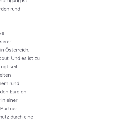
häftigung ist
urden rund
ve
nserer
in Österreich.
aut. Und es ist zu
rägt seit
elten
hern rund
rden Euro an
in einer
 Partner
hutz durch eine