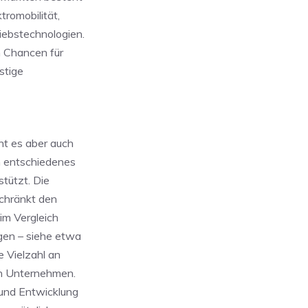
romobilität,
iebstechnologien.
n Chancen für
stige
ht es aber auch
m entschiedenes
tützt. Die
schränkt den
 im Vergleich
gen – siehe etwa
e Vielzahl an
en Unternehmen.
 und Entwicklung