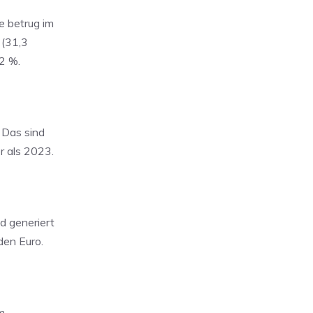
e betrug im
 (31,3
2 %.
 Das sind
r als 2023.
d generiert
den Euro.
m