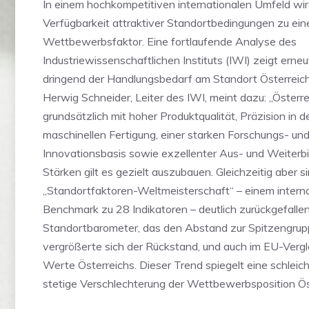
In einem hochkompetitiven internationalen Umfeld wir
Verfügbarkeit attraktiver Standortbedingungen zu e
Wettbewerbsfaktor. Eine fortlaufende Analyse des
Industriewissenschaftlichen Instituts (IWI) zeigt erneu
dringend der Handlungsbedarf am Standort Österreich 
Herwig Schneider, Leiter des IWI, meint dazu: „Österr
grundsätzlich mit hoher Produktqualität, Präzision in d
maschinellen Fertigung, einer starken Forschungs- un
Innovationsbasis sowie exzellenter Aus- und Weiterbi
Stärken gilt es gezielt auszubauen. Gleichzeitig aber si
„Standortfaktoren-Weltmeisterschaft“ – einem intern
Benchmark zu 28 Indikatoren – deutlich zurückgefallen
Standortbarometer, das den Abstand zur Spitzengrup
vergrößerte sich der Rückstand, und auch im EU-Vergl
Werte Österreichs. Dieser Trend spiegelt eine schleic
stetige Verschlechterung der Wettbewerbsposition Öst