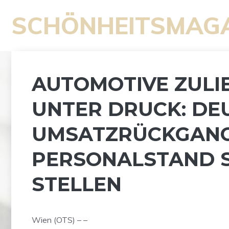
Zum
SCHÖNHEITSMAG
Inhalt
springen
AUTOMOTIVE ZULI
UNTER DRUCK: DE
UMSATZRÜCKGANG 
PERSONALSTAND S
STELLEN
Wien (OTS) – –