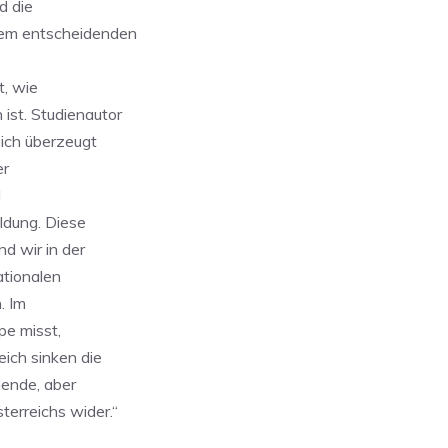
d die
inem entscheidenden
t, wie
ist. Studienautor
eich überzeugt
er
d
ldung. Diese
nd wir in der
ationalen
. Im
pe misst,
eich sinken die
hende, aber
erreichs wider.“