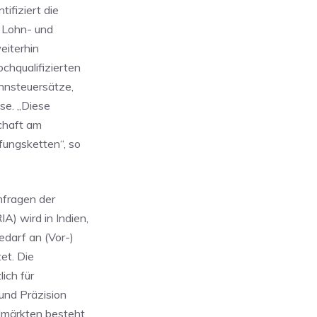
ifiziert die
 Lohn- und
eiterhin
chqualifizierten
innsteuersätze,
se. „Diese
schaft am
ungsketten“, so
mfragen der
 wird in Indien,
edarf an (Vor-)
et. Die
ich für
 und Präzision
elmärkten besteht