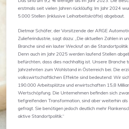
Das sind um 9,2 % weniger als im Jahr 2023. Die Besc
erstmals seit vielen Jahren rückläufig: Im Jahr 2024 w
5.000 Stellen (inklusive Leiharbeitskräfte) abgebaut.
Dietmar Schäfer, der Vorsitzende der ARGE Automoti
Zulieferindustrie, sagt dazu: „Die aktuellen Zahlen in u
Branche sind ein lauter Weckruf an die Standortpolitik 
Denn auch im Jahr 2025 werden laufend Stellen abgeb
befürchten, dass dies nachhaltig ist. Unsere Branche t
Jahrzehnten zum Wohlstand in Österreich bei. Die erzi
volkswirtschaftlichen Effekte sind bedeutend: Wir sic
190.000 Arbeitsplätze und erwirtschaften 15,8 Millia
Wertschöpfung. Die Unternehmen befinden sich zwar 
tiefgreifenden Transformation, sind aber weiterhin als
gefragt. Sie benötigen jedoch deutlich mehr Flankensc
aktive Standortpolitik.“