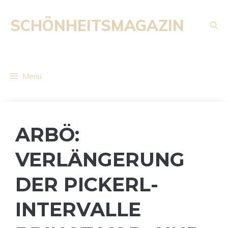
Zum
Inhalt
SCHÖNHEITSMAGAZIN
springen
Menü
ARBÖ:
VERLÄNGERUNG
DER PICKERL-
INTERVALLE