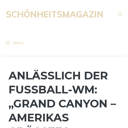
Zum
Inhalt
SCHÖNHEITSMAGAZIN
springen
Menü
ANLÄSSLICH DER
FUSSBALL-WM: „
GRAND CANYON – A
MERIKAS G