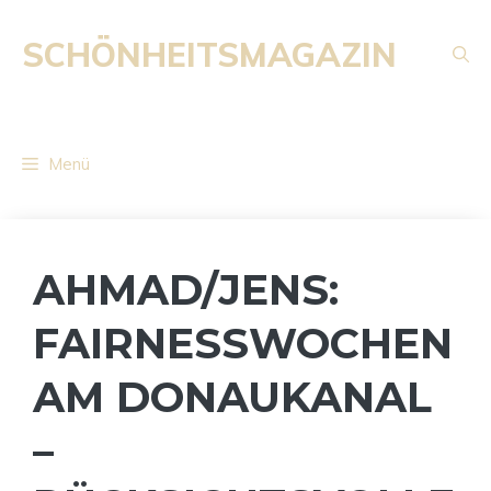
Zum
Inhalt
SCHÖNHEITSMAGAZIN
springen
Menü
AHMAD/JENS:
FAIRNESSWOCHEN
AM DONAUKANAL
–