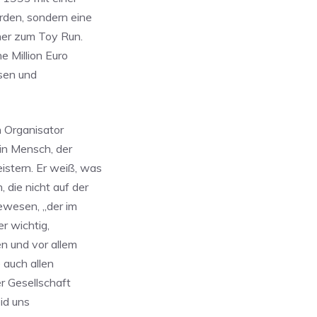
rden, sondern eine
tner zum Toy Run.
e Million Euro
sen und
n Organisator
ein Mensch, der
stern. Er weiß, was
die nicht auf der
ewesen, „der im
r wichtig,
en und vor allem
 auch allen
r Gesellschaft
eid uns