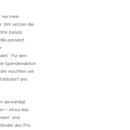
t nur mein
r. Wir setzen die
ckte zurück:
lle passiert
r
det.“ Für den
die Spendenaktion
Jahr möchten wir
toldsdorf ans
en gewürdigt,
en – etwa das
oden“ und
 Kinder des Pro