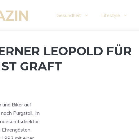
AZIN
Gesundheit
Lifestyle
SERNER LEOPOLD FÜR
ST GRAFT
n und Biker auf
ach Purgstall. Im
andesamtsdirektor
en Ehrengästen
 1993 mit einer