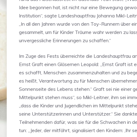
Idee begonnen hat, ist nicht nur eine Bewegung gewo
Institution“, sagte Landeshauptfrau Johanna Mikl-Lei
„In all den Jahren wurde von den Toy-Runnern über ein
gesammelt, um für Kinder Träume wahr werden zu las
unvergessliche Erinnerungen zu schaffen.“
Im Zuge des Fests überreichte die Landeshauptfrau a
Ernst Graft einen Gläsernen Leopold: „Ernst Graft ist 
es schafft, Menschen zusammenzuhalten und zu begei
es heißt, Verantwortung zu für Menschen übernehmen, 
Sonnenseite des Lebens stehen.“ Graft sei nie einer g
Mittelpunkt stehen muss“, so Mikl-Leitner, ihm sei imme
„dass die Kinder und Jugendlichen im Mittelpunkt steh
seine Unterstützerinnen und Unterstützer.“ Sie dankte
Teilnehmenden dafür, was sie für die Schwachen in de
tun: „Jeder, der mitfährt, signalisiert den Kindern: ,Ihr s