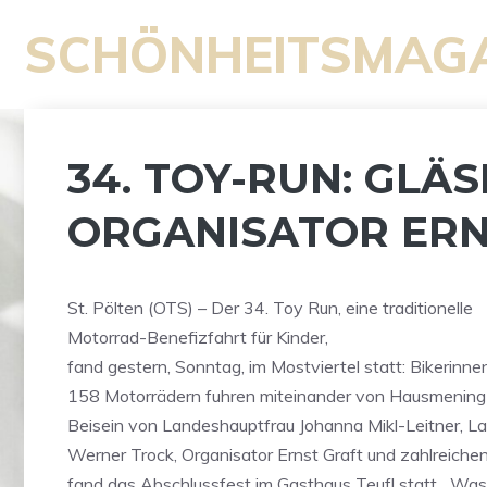
Zum
SCHÖNHEITSMAG
Inhalt
springen
34. TOY-RUN: GLÄ
ORGANISATOR ERN
St. Pölten (OTS) – Der 34. Toy Run, eine traditionelle
Motorrad-Benefizfahrt für Kinder,
fand gestern, Sonntag, im Mostviertel statt: Bikerinne
158 Motorrädern fuhren miteinander von Hausmening n
Beisein von Landeshauptfrau Johanna Mikl-Leitner, L
Werner Trock, Organisator Ernst Graft und zahlreich
fand das Abschlussfest im Gasthaus Teufl statt. „Was