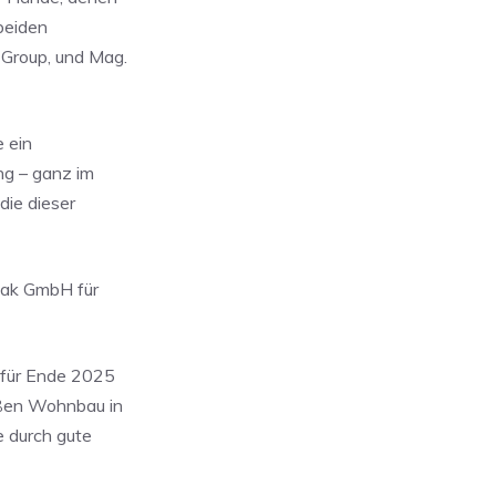
 beiden
 Group, und Mag.
e ein
ng – ganz im
die dieser
lak GmbH für
 für Ende 2025
äßen Wohnbau in
 durch gute