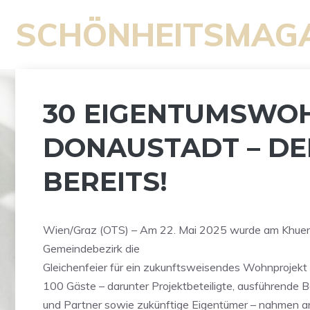
Zum
SCHÖNHEITSMAG
Inhalt
springen
30 EIGENTUMSWOH
DONAUSTADT – DE
BEREITS!
Wien/Graz (OTS) – Am 22. Mai 2025 wurde am Khue
Gemeindebezirk die
Gleichenfeier für ein zukunftsweisendes Wohnprojek
100 Gäste – darunter Projektbeteiligte, ausführende
und Partner sowie zukünftige Eigentümer – nahmen an