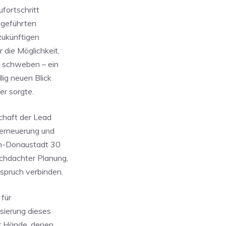
fortschritt
r geführten
zukünftigen
die Möglichkeit,
u schweben – ein
lig neuen Blick
er sorgte.
chaft der Lead
erneuerung und
en-Donaustadt 30
chdachter Planung,
spruch verbinden.
 für
sierung dieses
er Hände, denen