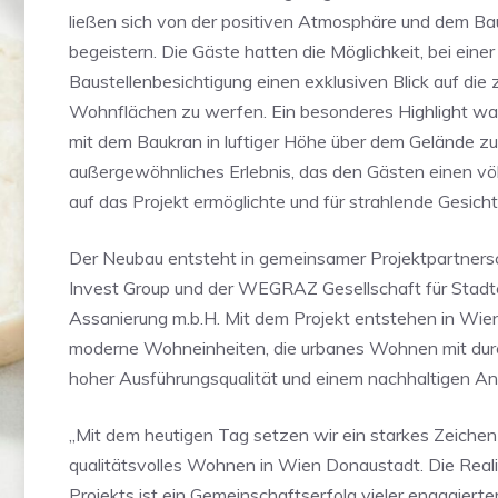
ließen sich von der positiven Atmosphäre und dem Bau
begeistern. Die Gäste hatten die Möglichkeit, bei eine
Baustellenbesichtigung einen exklusiven Blick auf die 
Wohnflächen zu werfen. Ein besonderes Highlight war 
mit dem Baukran in luftiger Höhe über dem Gelände z
außergewöhnliches Erlebnis, das den Gästen einen völ
auf das Projekt ermöglichte und für strahlende Gesicht
Der Neubau entsteht in gemeinsamer Projektpartners
Invest Group und der WEGRAZ Gesellschaft für Stadt
Assanierung m.b.H. Mit dem Projekt entstehen in Wi
moderne Wohneinheiten, die urbanes Wohnen mit dur
hoher Ausführungsqualität und einem nachhaltigen An
„Mit dem heutigen Tag setzen wir ein starkes Zeichen
qualitätsvolles Wohnen in Wien Donaustadt. Die Reali
Projekts ist ein Gemeinschaftserfolg vieler engagiert