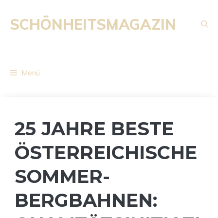
Zum
Inhalt
SCHÖNHEITSMAGAZIN
springen
Menü
25 JAHRE BESTE
ÖSTERREICHISCHE
SOMMER-
BERGBAHNEN: